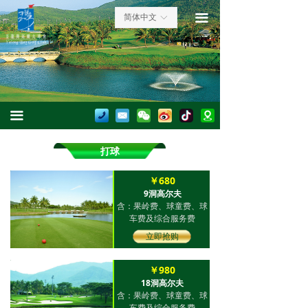
首页
打球
끀
简体中文
ꀅ
关于球会
住房
球会资讯
打球+住房
赛事活动
练习场
끀
预订中心
美食
打球
英才招聘
￥680
9洞高尔夫
联系我们
含：果岭费、球童费、球
车费
及综合服务费
立即抢购
￥980
18洞高尔夫
含：果岭费、球童费、球
车费
及综合服务费